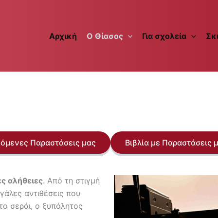
Αρχική
Ο Θίασος
Για σχολεία
Σκ
όμενες Παραστάσεις μας
Βιβλία με Παραστάσεις 
ς αλήθειες
. Από τη στιγμή
εγάλες αντιθέσεις που
το σεράι, ο ξυπόλητος