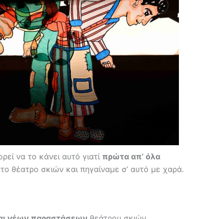
ορεί να το κάνει αυτό γιατί
πρώτα απ’ όλα
 το θέατρο σκιών και πηγαίναμε σ’ αυτό με χαρά.
και νέων παραστάσεων
θεάτρου σκιών,