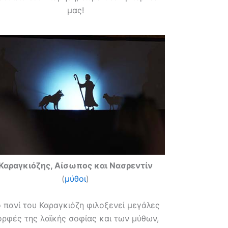
μας!
Καραγκιόζης, Αίσωπος και Νασρεντίν
(
μύθοι
)
 πανί του Καραγκιόζη φιλοξενεί μεγάλες
ορφές της λαϊκής σοφίας και των μύθων,