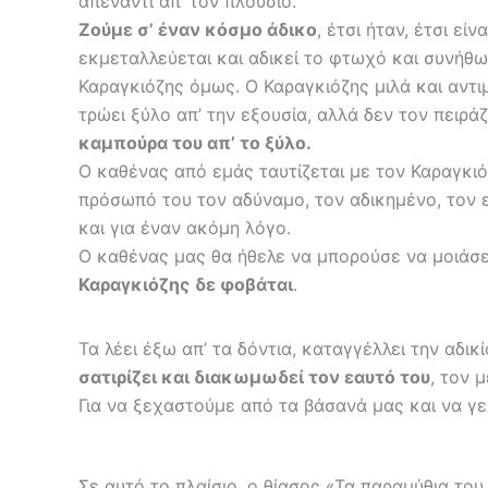
απέναντι απ’ τον πλούσιο.
Ζούμε σ’ έναν κόσμο άδικο
, έτσι ήταν, έτσι είν
εκμεταλλεύεται και αδικεί το φτωχό και συνήθω
Καραγκιόζης όμως. Ο Καραγκιόζης μιλά και αντιμ
τρώει ξύλο απ’ την εξουσία, αλλά δεν τον πειράζ
καμπούρα του απ’ το ξύλο.
Ο καθένας από εμάς ταυτίζεται με τον Καραγκιόζ
πρόσωπό του τον αδύναμο, τον αδικημένο, τον ε
και για έναν ακόμη λόγο.
Ο καθένας μας θα ήθελε να μπορούσε να μοιάσει
Καραγκιόζης
δε φοβάται
.
Τα λέει έξω απ’ τα δόντια, καταγγέλλει την αδικί
σατιρίζει και διακωμωδεί τον εαυτό του
, τον 
Για να ξεχαστούμε από τα βάσανά μας και να γ
Σε αυτό το πλαίσιο, ο θίασος «Τα παραμύθια το