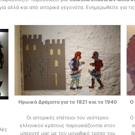
ία αλλά και από ιστορικά γεγονότα. Ενημερωθείτε για τι
Ηρωικά Δράματα για το 1821 και το 1940
Ο 
Οι ιστορικές επέτειοι του νεότερου
Ο
ελληνικού κράτους παρουσιάζονται στον
σ
λές
μπερντέ μας με τον μοναδικό τρόπο του
β