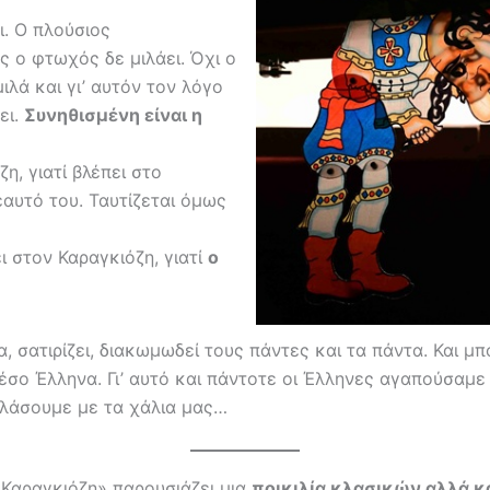
αι. Ο πλούσιος
ς ο φτωχός δε μιλάει. Όχι ο
ιλά και γι’ αυτόν τον λόγο
ει.
Συνηθισμένη είναι η
η, γιατί βλέπει στο
αυτό του. Ταυτίζεται όμως
 στον Καραγκιόζη, γιατί
ο
α, σατιρίζει, διακωμωδεί τους πάντες και τα πάντα. Και μπ
μέσο Έλληνα. Γι’ αυτό και πάντοτε οι Έλληνες αγαπούσαμε
ελάσουμε με τα χάλια μας…
υ Καραγκιόζη» παρουσιάζει μια
ποικιλία κλασικών αλλά 