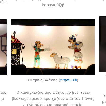
κές!
Καραγκιόζη!
Οι τρεις βλάκες
(
παραμύθι
)
 που
Ο Καραγκιόζης μας ψάχνει να βρει τρεις
Το
 μ’
βλάκες, περισσότερο χαζούς από τον Γιάννη,
μ
για να σώσει μια ερωτική ιστορία!