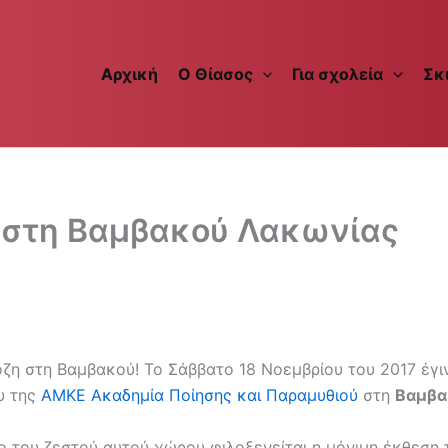
Αρχική
Ο Θίασος
Για σχολεία
Σκ
 στη Βαμβακού Λακωνίας
ζη στη Βαμβακού! Το Σάββατο 18 Νοεμβρίου του 2017 έγιν
υ της
ΑΜΚΕ Ακαδημία Ποίησης και Παραμυθιού
στη
Βαμβα
 του ζεστού αυτού χώρου φιλοξενείται η μόνιμη έκθεση 