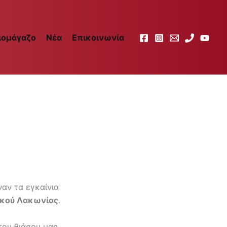
ιομάγαζο
Νέα
Επικοινωνία
αν τα εγκαίνια
κού Λακωνίας
.
του θιάσου μας