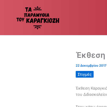
Μετάβαση
στο
περιεχόμενο
Έκθεση
22 Δεκεμβρίου 2017
Στιγμές
Έκθεση Καραγκιό
του Διδασκαλείο
Στον κάτω όροφο