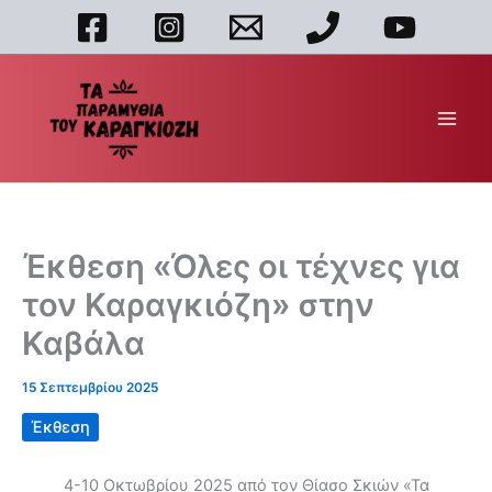
Μετάβαση
στο
περιεχόμενο
Έκθεση «Όλες οι τέχνες για
τον Καραγκιόζη» στην
Καβάλα
15 Σεπτεμβρίου 2025
Έκθεση
4-10 Οκτωβρίου 2025 από τον Θίασο Σκιών «Τα